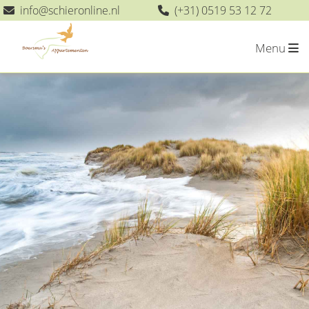
info
@
schieronline.nl
(+31) 0519 53 12 72
Menu