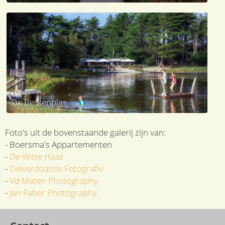
De Berkenplas
Foto's uit de bovenstaande galerij zijn van:
- Boersma's Appartementen
-
De Witte Haas
-
Dieverdoatsie Fotografie
-
Vd Maten Photography
-
Jan Faber Photography