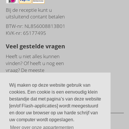
Bij de receptie kunt u
uitsluitend contant betalen
BTW-nr: NL856008813B01
KVK-nr: 65177495
Veel gestelde vragen
Heeft u niet alles kunnen
vinden? Of heeft u nog een
vraag? De meeste
antwoorden vindt u bij onze
veelgestelde vragen.
Wij maken op deze website gebruik van
cookies. Een cookie is een eenvoudig klein
Direct naar
bestandje dat met pagina’s van deze website
veelgestelde vragen
[en/of Flash-applicaties] wordt meegestuurd
en door uw browser op uw harde schrijf van
© Boersma's Appartementen | 2 tot 5 persoons
uw computer wordt opgeslagen.
studio's en appartementen 2026
Meer over onze appartementen