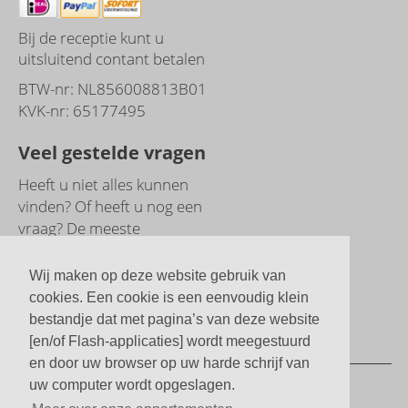
Bij de receptie kunt u
uitsluitend contant betalen
BTW-nr: NL856008813B01
KVK-nr: 65177495
Veel gestelde vragen
Heeft u niet alles kunnen
vinden? Of heeft u nog een
vraag? De meeste
antwoorden vindt u bij onze
veelgestelde vragen.
Wij maken op deze website gebruik van
cookies. Een cookie is een eenvoudig klein
Direct naar
bestandje dat met pagina’s van deze website
veelgestelde vragen
[en/of Flash-applicaties] wordt meegestuurd
en door uw browser op uw harde schrijf van
© Boersma's Appartementen | 2 tot 5 persoons
uw computer wordt opgeslagen.
studio's en appartementen 2026