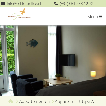
info
@
schieronline.nl
(+31) 0519 53 12 72
Menu
Appartementen
Appartement type A