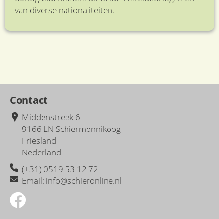
van diverse nationaliteiten.
Contact
Middenstreek 6
9166 LN Schiermonnikoog
Friesland
Nederland
(+31) 0519 53 12 72
Email: info
@
schieronline.nl