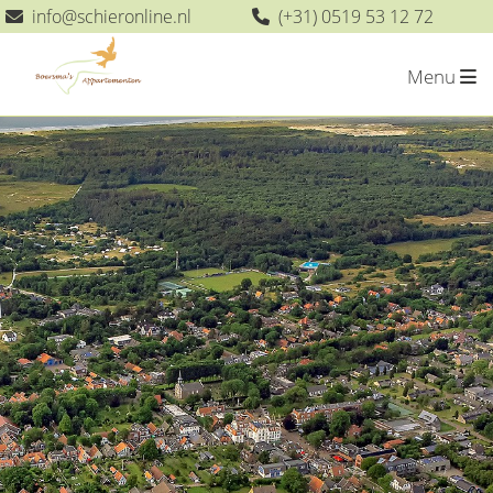
info
@
schieronline.nl
(+31) 0519 53 12 72
Menu